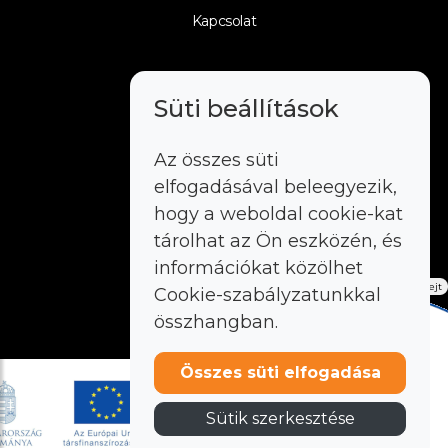
Kapcsolat
Süti beállítások
Pályázat
Az összes süti
Impresszum
elfogadásával beleegyezik,
hogy a weboldal cookie-kat
Adatkezelés
tárolhat az Ön eszközén, és
információkat közölhet
Elrejt
Cookie-szabályzatunkkal
DESIGN
összhangban.
Összes süti elfogadása
Sütik szerkesztése