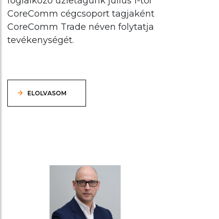
foglalkozó üzletágunk július 1-től
CoreComm cégcsoport tagjaként
CoreComm Trade néven folytatja
tevékenységét.
ELOLVASOM