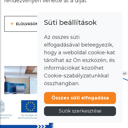
rendezvényén vehette át a díjat.
Süti beállítások
ELOLVASOM
Az összes süti
elfogadásával beleegyezik,
hogy a weboldal cookie-kat
tárolhat az Ön eszközén, és
információkat közölhet
Elrejt
Cookie-szabályzatunkkal
összhangban.
Összes süti elfogadása
Sütik szerkesztése